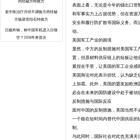
闭经秘方特效方
表面上看，无论是今年的锑出口管
老中医治疗月经不调验方闭经秘
和军事实力上占据优势，但在资源
方输尿管结石特效方
安全和履行防扩散等国际义务。而
日媒炸锅，称中国军机进入日领
动。
空？1958年来首次
美国军工产业的困境
显然，中方的反制措施对美国军工
置，但原材料供应链上的短板让他
紧捏在手里，让美国的军工企业感
美国舆论对此表示担忧，认为缺乏
上加霜。此外，美国的盟友如欧洲
必会在未来的国防建设中处于被动
反制措施与国际反应
面对中国的反制措施，美国当然不
一个能在短时间内替代中国供应的
制。
与此同时，国际社会对此也充满关