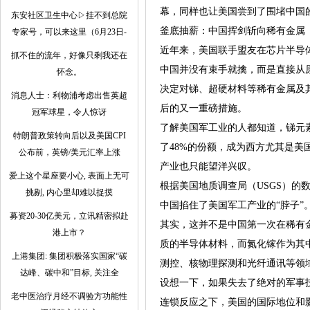
幕，同样也让美国尝到了围堵中国
东安社区卫生中心▷挂不到总院
釜底抽薪：中国挥剑斩向稀有金属
专家号，可以来这里（6月23日-
近年来，美国联手盟友在芯片半导
抓不住的流年，好像只剩我还在
中国并没有束手就擒，而是直接从
怀念。
决定对锑、超硬材料等稀有金属及
消息人士：利物浦考虑出售英超
后的又一重磅措施。
冠军球星，令人惊讶
了解美国军工业的人都知道，锑元
特朗普政策转向后以及美国CPI
了48%的份额，成为西方尤其是美
公布前，英镑/美元汇率上涨
产业也只能望洋兴叹。
爱上这个星座要小心, 表面上无可
根据美国地质调查局（USGS）的
挑剔, 内心里却难以捉摸
中国掐住了美国军工产业的“脖子
募资20-30亿美元，立讯精密拟赴
其实，这并不是中国第一次在稀有
港上市？
质的半导体材料，而氮化镓作为其
上港集团: 集团积极落实国家“碳
测控、核物理探测和光纤通讯等领
达峰、碳中和”目标, 关注全
设想一下，如果失去了绝对的军事
老中医治疗月经不调验方功能性
连锁反应之下，美国的国际地位和