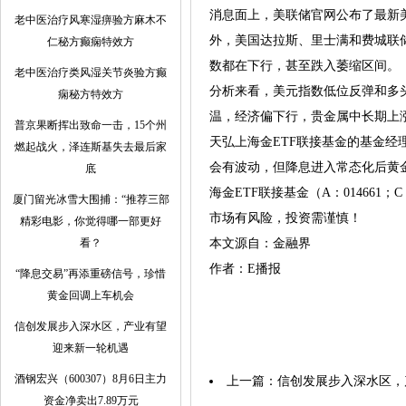
消息面上，美联储官网公布了最新
老中医治疗风寒湿痹验方麻木不
外，美国达拉斯、里士满和费城联
仁秘方癫痫特效方
数都在下行，甚至跌入萎缩区间。
老中医治疗类风湿关节炎验方癫
分析来看，美元指数低位反弹和多
痫秘方特效方
温，经济偏下行，贵金属中长期上
普京果断挥出致命一击，15个州
天弘上海金ETF联接基金的基金
燃起战火，泽连斯基失去最后家
会有波动，但降息进入常态化后黄
底
海金ETF联接基金（A：014661
厦门留光冰雪大围捕：“推荐三部
市场有风险，投资需谨慎！
精彩电影，你觉得哪一部更好
看？
本文源自：金融界
作者：E播报
“降息交易”再添重磅信号，珍惜
黄金回调上车机会
信创发展步入深水区，产业有望
迎来新一轮机遇
酒钢宏兴（600307）8月6日主力
上一篇：
信创发展步入深水区，
资金净卖出7.89万元